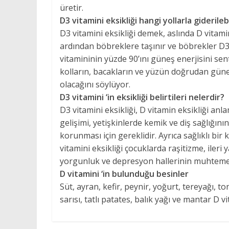
üretir.
D3 vitamini eksikliği hangi yollarla giderilebi
D3 vitamini eksikliği demek, aslında D vitam
ardından böbreklere taşınır ve böbrekler D3 v
vitamininin yüzde 90’ını güneş enerjisini se
kolların, bacakların ve yüzün doğrudan güneş
olacağını söylüyor.
D3 vitamini ‘in eksikliği belirtileri nelerdir?
D3 vitamini eksikliği, D vitamin eksikliği an
gelişimi, yetişkinlerde kemik ve diş sağlığını
korunması için gereklidir. Ayrıca sağlıklı bir k
vitamini eksikliği çocuklarda raşitizme, ileri
yorgunluk ve depresyon hallerinin muhtemel 
D vitamini ‘in bulunduğu besinler
Süt, ayran, kefir, peynir, yoğurt, tereyağı, 
sarısı, tatlı patates, balık yağı ve mantar D v