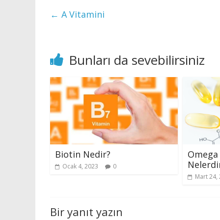
←
A Vitamini
Bunları da sevebilirsiniz
Biotin Nedir?
Omega 3
Nelerdi
Ocak 4, 2023
0
Mart 24,
Bir yanıt yazın