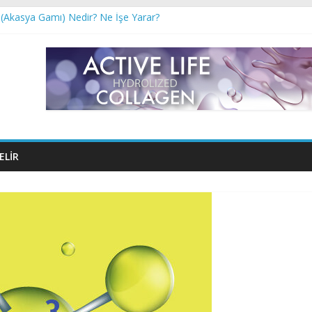
(Akasya Gamı) Nedir? Ne İşe Yarar?
?
otu nedir?
ağı Nedir? Ne İşe Yarar?
ELIR