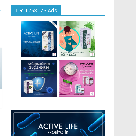
→
TG: 125×125 Ads