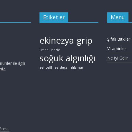
Etiketler
Menu
ekinezya
grip
Şifalı Bitkiler
Vitaminler
limon
nezle
soğuk algınlığı
Ne İyi Gelir
ünler ile ilgili
zencefil
zerdeçal
ıhlamur
niz.
Press
.