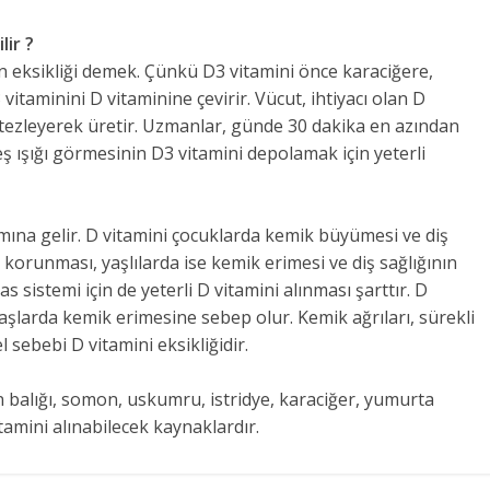
lir ?
in eksikliği demek. Çünkü D3 vitamini önce karaciğere,
itaminini D vitaminine çevirir. Vücut, ihtiyacı olan D
ntezleyerek üretir. Uzmanlar, günde 30 dakika en azından
 ışığı görmesinin D3 vitamini depolamak için yeterli
lamına gelir. D vitamini çocuklarda kemik büyümesi ve diş
n korunması, yaşlılarda ise kemik erimesi ve diş sağlığının
as sistemi için de yeterli D vitamini alınması şarttır. D
 yaşlarda kemik erimesine sebep olur. Kemik ağrıları, sürekli
sebebi D vitamini eksikliğidir.
ton balığı, somon, uskumru, istridye, karaciğer, yumurta
itamini alınabilecek kaynaklardır.