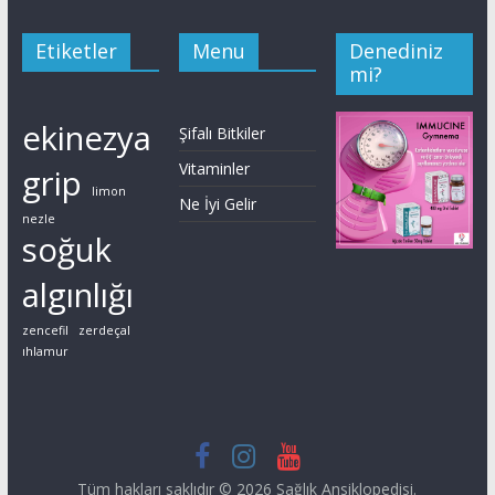
Etiketler
Menu
Denediniz
mi?
ekinezya
Şifalı Bitkiler
Vitaminler
grip
limon
Ne İyi Gelir
nezle
soğuk
algınlığı
zencefil
zerdeçal
ıhlamur
Tüm hakları saklıdır © 2026
Sağlık Ansiklopedisi
.