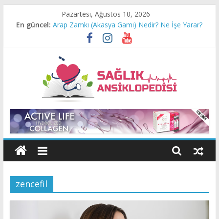
Skip
Pazartesi, Ağustos 10, 2026
to
En güncel:
Arap Zamkı (Akasya Gamı) Nedir? Ne İşe Yarar?
content
Biotin Nedir?
At kuyruğu otu nedir?
Melisa Otu
Okaliptus Yağı Nedir? Ne İşe Yarar?
Sağlık
Ansiklopedisi
Sağlıklı
Bitkiler
zencefil