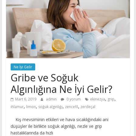
Ne İyi Gelir
Gribe ve Soğuk
Algınlığına Ne İyi Gelir?
,
,
Mart 6, 2019
admin
0 yorum
ekinezya
grip
,
,
,
,
ıhlamur
limon
soğuk algınlığı
zencefil
zerdeçal
Kış mevsiminin etkileri ve hava sıcaklığındaki ani
düşüşler ile birlikte soğuk algınlığı, nezle ve grip
hastalıklarında da hızlı